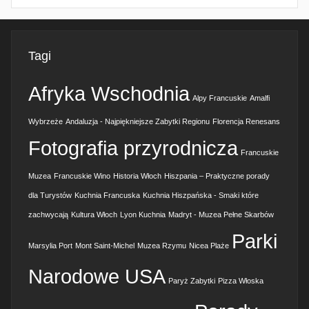
Tagi
Afryka Wschodnia
Alpy Francuskie
Amalfi
Wybrzeże
Andaluzja - Najpiękniejsze Zabytki Regionu
Florencja Renesans
Fotografia przyrodnicza
Francuskie
Muzea
Francuskie Wino
Historia Włoch
Hiszpania – Praktyczne porady
dla Turystów
Kuchnia Francuska
Kuchnia Hiszpańska - Smaki które
zachwycają
Kultura Włoch
Lyon Kuchnia
Madryt - Muzea Pełne Skarbów
Parki
Marsylia Port
Mont Saint-Michel
Muzea Rzymu
Nicea Plaże
Narodowe USA
Paryż Zabytki
Pizza Włoska