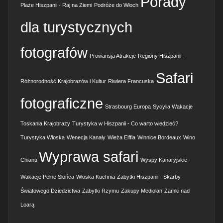
Porady
Plaże Hiszpanii - Raj na Ziemi
Podróże do Włoch
dla turystycznych
fotografów
Prowansja Atrakcje
Regiony Hiszpanii -
Safari
Różnorodność Krajobrazów i Kultur
Riwiera Francuska
fotograficzne
Strasbourg Europa
Sycylia Wakacje
Toskania Krajobrazy
Turystyka w Hiszpanii - Co warto wiedzieć?
Turystyka Włoska
Wenecja Kanały
Wieża Eiffla
Winnice Bordeaux
Wino
Wyprawa safari
Chianti
Wyspy Kanaryjskie -
Wakacje Pełne Słońca
Włoska Kuchnia
Zabytki Hiszpanii - Skarby
Światowego Dziedzictwa
Zabytki Rzymu
Zakupy Mediolan
Zamki nad
Loarą