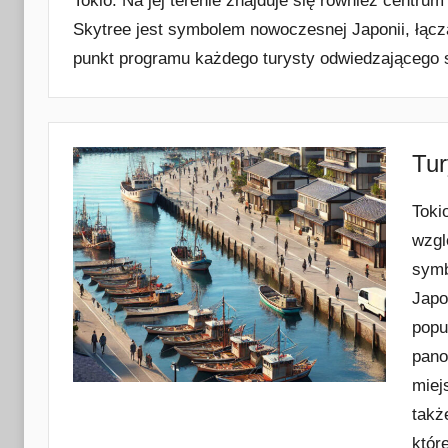
Tokio. Na jej terenie znajduje się również centr
Skytree jest symbolem nowoczesnej Japonii, łąc
punkt programu każdego turysty odwiedzającego st
Tur
Toki
wzgl
symb
Japo
popu
pano
miej
takż
któr