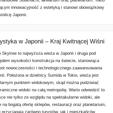
um handlowe Solamachi, akwarium oraz planetarium. Tokio
zącym innowacyjność z estetyką i stanowi obowiązkowy
olicę Japonii.
ystyka w Japonii – Kraj Kwitnącej Wiśni
o Skytree to najwyższa wieża w Japonii i druga pod
ędem wysokości konstrukcja na świecie, stanowiąca
ol nowoczesności i technologicznego zaawansowania
nii. Położona w dzielnicy Sumida w Tokio, wieża jest
larnym punktem widokowym, skąd można podziwiać
ramiczne widoki na całą metropolię. Warto odwiedzić to
sce nie tylko ze względu na spektakularne widoki, ale
e na bogatą ofertę sklepów, restauracji oraz planetarium,
e przyciągają zarówno turystów, jak i mieszkańców