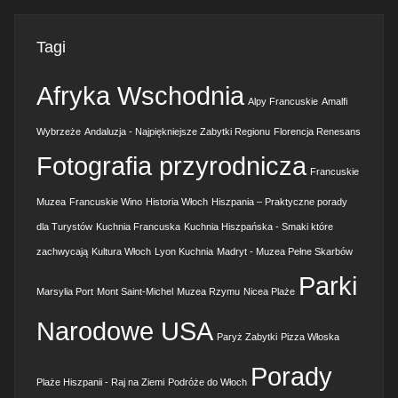
Tagi
Afryka Wschodnia
Alpy Francuskie
Amalfi
Wybrzeże
Andaluzja - Najpiękniejsze Zabytki Regionu
Florencja Renesans
Fotografia przyrodnicza
Francuskie
Muzea
Francuskie Wino
Historia Włoch
Hiszpania – Praktyczne porady
dla Turystów
Kuchnia Francuska
Kuchnia Hiszpańska - Smaki które
zachwycają
Kultura Włoch
Lyon Kuchnia
Madryt - Muzea Pełne Skarbów
Parki
Marsylia Port
Mont Saint-Michel
Muzea Rzymu
Nicea Plaże
Narodowe USA
Paryż Zabytki
Pizza Włoska
Porady
Plaże Hiszpanii - Raj na Ziemi
Podróże do Włoch