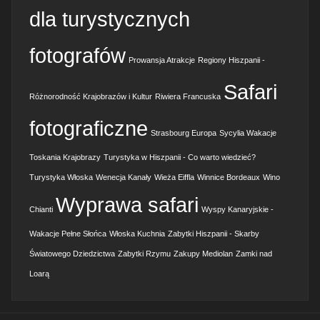
dla turystycznych
fotografów
Prowansja Atrakcje
Regiony Hiszpanii -
Safari
Różnorodność Krajobrazów i Kultur
Riwiera Francuska
fotograficzne
Strasbourg Europa
Sycylia Wakacje
Toskania Krajobrazy
Turystyka w Hiszpanii - Co warto wiedzieć?
Turystyka Włoska
Wenecja Kanały
Wieża Eiffla
Winnice Bordeaux
Wino
Wyprawa safari
Chianti
Wyspy Kanaryjskie -
Wakacje Pełne Słońca
Włoska Kuchnia
Zabytki Hiszpanii - Skarby
Światowego Dziedzictwa
Zabytki Rzymu
Zakupy Mediolan
Zamki nad
Loarą