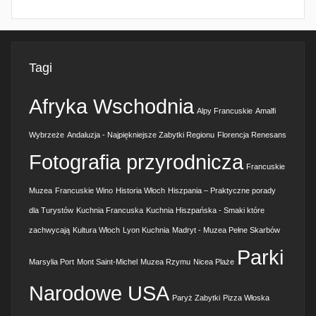
Tagi
Afryka Wschodnia
Alpy Francuskie
Amalfi
Wybrzeże
Andaluzja - Najpiękniejsze Zabytki Regionu
Florencja Renesans
Fotografia przyrodnicza
Francuskie
Muzea
Francuskie Wino
Historia Włoch
Hiszpania – Praktyczne porady
dla Turystów
Kuchnia Francuska
Kuchnia Hiszpańska - Smaki które
zachwycają
Kultura Włoch
Lyon Kuchnia
Madryt - Muzea Pełne Skarbów
Parki
Marsylia Port
Mont Saint-Michel
Muzea Rzymu
Nicea Plaże
Narodowe USA
Paryż Zabytki
Pizza Włoska