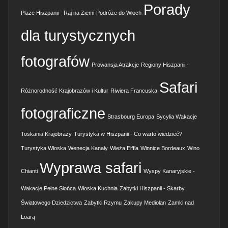
Porady
Plaże Hiszpanii - Raj na Ziemi
Podróże do Włoch
dla turystycznych
fotografów
Prowansja Atrakcje
Regiony Hiszpanii -
Safari
Różnorodność Krajobrazów i Kultur
Riwiera Francuska
fotograficzne
Strasbourg Europa
Sycylia Wakacje
Toskania Krajobrazy
Turystyka w Hiszpanii - Co warto wiedzieć?
Turystyka Włoska
Wenecja Kanały
Wieża Eiffla
Winnice Bordeaux
Wino
Wyprawa safari
Chianti
Wyspy Kanaryjskie -
Wakacje Pełne Słońca
Włoska Kuchnia
Zabytki Hiszpanii - Skarby
Światowego Dziedzictwa
Zabytki Rzymu
Zakupy Mediolan
Zamki nad
Loarą