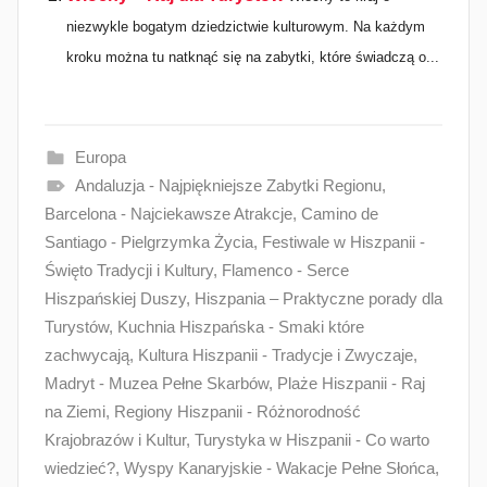
niezwykle bogatym dziedzictwie kulturowym. Na każdym
kroku można tu natknąć się na zabytki, które świadczą o...
Europa
Andaluzja - Najpiękniejsze Zabytki Regionu
,
Barcelona - Najciekawsze Atrakcje
,
Camino de
Santiago - Pielgrzymka Życia
,
Festiwale w Hiszpanii -
Święto Tradycji i Kultury
,
Flamenco - Serce
Hiszpańskiej Duszy
,
Hiszpania – Praktyczne porady dla
Turystów
,
Kuchnia Hiszpańska - Smaki które
zachwycają
,
Kultura Hiszpanii - Tradycje i Zwyczaje
,
Madryt - Muzea Pełne Skarbów
,
Plaże Hiszpanii - Raj
na Ziemi
,
Regiony Hiszpanii - Różnorodność
Krajobrazów i Kultur
,
Turystyka w Hiszpanii - Co warto
wiedzieć?
,
Wyspy Kanaryjskie - Wakacje Pełne Słońca
,