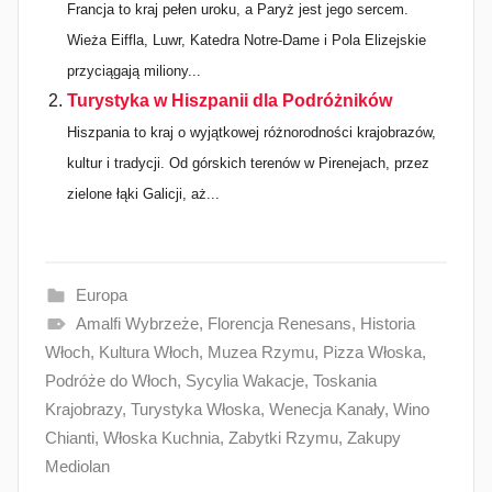
Francja to kraj pełen uroku, a Paryż jest jego sercem.
Wieża Eiffla, Luwr, Katedra Notre-Dame i Pola Elizejskie
przyciągają miliony...
Turystyka w Hiszpanii dla Podróżników
Hiszpania to kraj o wyjątkowej różnorodności krajobrazów,
kultur i tradycji. Od górskich terenów w Pirenejach, przez
zielone łąki Galicji, aż...
Europa
Amalfi Wybrzeże
,
Florencja Renesans
,
Historia
Włoch
,
Kultura Włoch
,
Muzea Rzymu
,
Pizza Włoska
,
Podróże do Włoch
,
Sycylia Wakacje
,
Toskania
Krajobrazy
,
Turystyka Włoska
,
Wenecja Kanały
,
Wino
Chianti
,
Włoska Kuchnia
,
Zabytki Rzymu
,
Zakupy
Mediolan