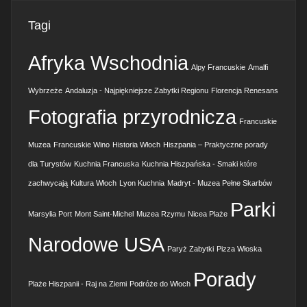
Tagi
Afryka Wschodnia
Alpy Francuskie
Amalfi
Wybrzeże
Andaluzja - Najpiękniejsze Zabytki Regionu
Florencja Renesans
Fotografia przyrodnicza
Francuskie
Muzea
Francuskie Wino
Historia Włoch
Hiszpania – Praktyczne porady
dla Turystów
Kuchnia Francuska
Kuchnia Hiszpańska - Smaki które
zachwycają
Kultura Włoch
Lyon Kuchnia
Madryt - Muzea Pełne Skarbów
Parki
Marsylia Port
Mont Saint-Michel
Muzea Rzymu
Nicea Plaże
Narodowe USA
Paryż Zabytki
Pizza Włoska
Porady
Plaże Hiszpanii - Raj na Ziemi
Podróże do Włoch