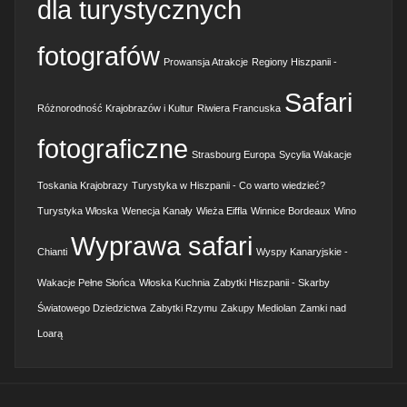
dla turystycznych
fotografów
Prowansja Atrakcje
Regiony Hiszpanii -
Safari
Różnorodność Krajobrazów i Kultur
Riwiera Francuska
fotograficzne
Strasbourg Europa
Sycylia Wakacje
Toskania Krajobrazy
Turystyka w Hiszpanii - Co warto wiedzieć?
Turystyka Włoska
Wenecja Kanały
Wieża Eiffla
Winnice Bordeaux
Wino
Wyprawa safari
Chianti
Wyspy Kanaryjskie -
Wakacje Pełne Słońca
Włoska Kuchnia
Zabytki Hiszpanii - Skarby
Światowego Dziedzictwa
Zabytki Rzymu
Zakupy Mediolan
Zamki nad
Loarą